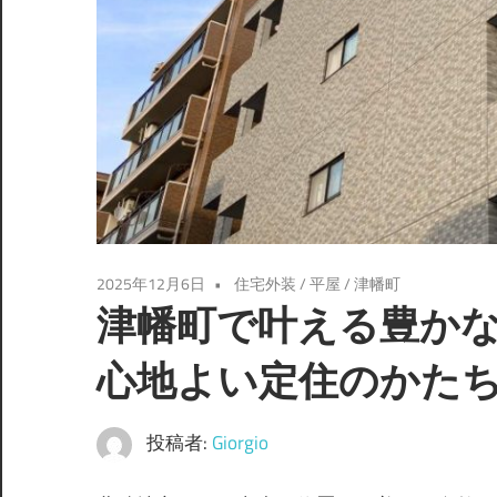
2025年12月6日
住宅外装
/
平屋
/
津幡町
津幡町で叶える豊か
心地よい定住のかた
投稿者:
Giorgio