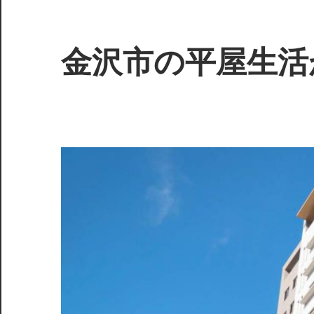
コ
ン
テ
金沢市の平屋生活
ン
ツ
穏
へ
や
ス
か
キ
な
ッ
日
プ
常
を
体
感
す
る、