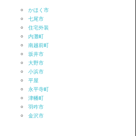
かほく市
七尾市
住宅外装
内灘町
南越前町
坂井市
大野市
小浜市
平屋
永平寺町
津幡町
羽咋市
金沢市