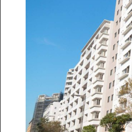
心
地
よ
い
住
ま
い
の
提
案