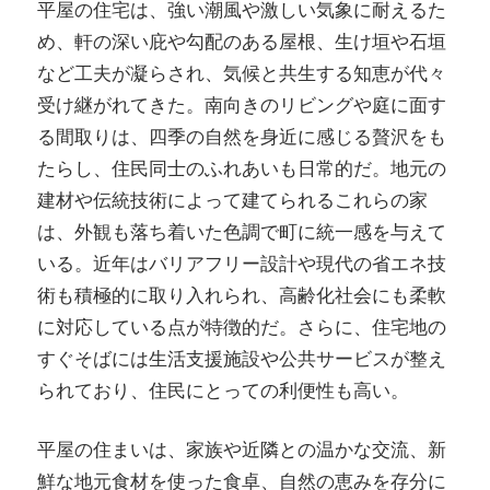
平屋の住宅は、強い潮風や激しい気象に耐えるた
め、軒の深い庇や勾配のある屋根、生け垣や石垣
など工夫が凝らされ、気候と共生する知恵が代々
受け継がれてきた。南向きのリビングや庭に面す
る間取りは、四季の自然を身近に感じる贅沢をも
たらし、住民同士のふれあいも日常的だ。地元の
建材や伝統技術によって建てられるこれらの家
は、外観も落ち着いた色調で町に統一感を与えて
いる。近年はバリアフリー設計や現代の省エネ技
術も積極的に取り入れられ、高齢化社会にも柔軟
に対応している点が特徴的だ。さらに、住宅地の
すぐそばには生活支援施設や公共サービスが整え
られており、住民にとっての利便性も高い。
平屋の住まいは、家族や近隣との温かな交流、新
鮮な地元食材を使った食卓、自然の恵みを存分に