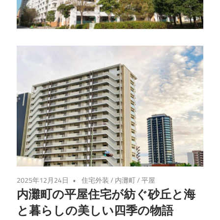
す
る、
心
地
よ
い
住
ま
い
の
提
案
2025年12月24日
住宅外装
/
内灘町
/
平屋
内灘町の平屋住宅が紡ぐ砂丘と海
と暮らしの美しい四季の物語