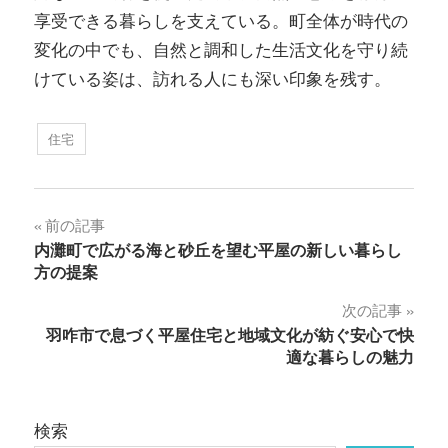
享受できる暮らしを支えている。町全体が時代の
変化の中でも、自然と調和した生活文化を守り続
けている姿は、訪れる人にも深い印象を残す。
住宅
投
前の記事
内灘町で広がる海と砂丘を望む平屋の新しい暮らし
稿
方の提案
ナ
次の記事
羽咋市で息づく平屋住宅と地域文化が紡ぐ安心で快
ビ
適な暮らしの魅力
ゲ
ー
検索