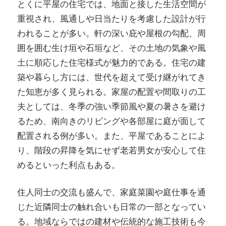
とくに平屋の住宅では、地面と接した生活空間が
重視され、風通しや日当たりを考慮した設計が行
われることが多い。軒の深い庇や屋根の勾配、周
囲を囲む生け垣や石垣など、その土地の気象や風
土に順応した住宅様式が魅力的である。住宅の建
築や暮らし方には、世代を超えて受け継がれてき
た知恵が多く見られる。家屋の配置や間取りの工
夫としては、冬季の強い季節風や夏の暑さを避け
るため、南向きのリビングや各部屋に庭が面して
配置される例が多い。また、平屋であることによ
り、階段の昇降を気にせず老若男女が安心して住
めるといった利点もある。
住人同士の交流も盛んで、家庭菜園や庭仕事を通
じた近隣同士の触れ合いも日常の一部となってい
る。地域ならではの建材や伝統的な施工技術も今