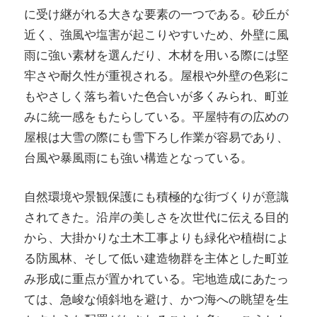
に受け継がれる大きな要素の一つである。砂丘が
近く、強風や塩害が起こりやすいため、外壁に風
雨に強い素材を選んだり、木材を用いる際には堅
牢さや耐久性が重視される。屋根や外壁の色彩に
もやさしく落ち着いた色合いが多くみられ、町並
みに統一感をもたらしている。平屋特有の広めの
屋根は大雪の際にも雪下ろし作業が容易であり、
台風や暴風雨にも強い構造となっている。
自然環境や景観保護にも積極的な街づくりが意識
されてきた。沿岸の美しさを次世代に伝える目的
から、大掛かりな土木工事よりも緑化や植樹によ
る防風林、そして低い建造物群を主体とした町並
み形成に重点が置かれている。宅地造成にあたっ
ては、急峻な傾斜地を避け、かつ海への眺望を生