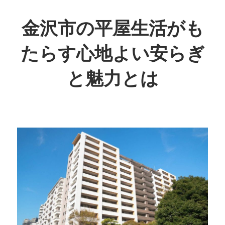
コ
ン
金沢市の平屋生活がも
テ
たらす心地よい安らぎ
ン
ツ
と魅力とは
へ
ス
穏
キ
や
ッ
か
プ
な
日
常
を
体
感