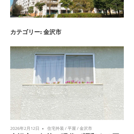
す
る、
心
地
カテゴリー:
金沢市
よ
い
住
ま
い
の
提
案
2026年2月12日
住宅外装
/
平屋
/
金沢市