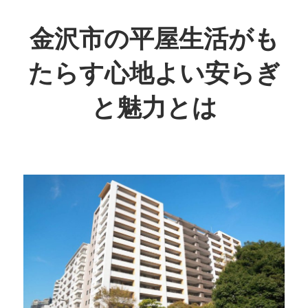
コ
ン
金沢市の平屋生活がも
テ
たらす心地よい安らぎ
ン
ツ
と魅力とは
へ
ス
穏
キ
や
ッ
か
プ
な
日
常
を
体
感